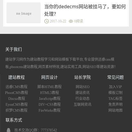
当你的dedecms网站被挂马了，要如何
处理？
2017-10-22
0
阅读
关于我们
建站学习网作为建站教程学习和网站模板下载平台,专业提供迅睿cms模
板,pbootcms建站教程,网页素材特效,建站实用工具,网站SEO等建站资源！
建站教程
网页设计
站长学院
常见问题
迅睿CMS教程
脚本HTML教程
网站SEO
加入VIP
PbootCMS教程
HTML5教程
建站资讯
模板订制
Discuz教程
JavaScript教程
行业动态
TAG标签
EyouCMS教程
DIV+CSS教程
互联网资讯
免责声明
织梦CMS教程
FireWorks教程
网站地图
联系方式
技术交流QQ群：777378542