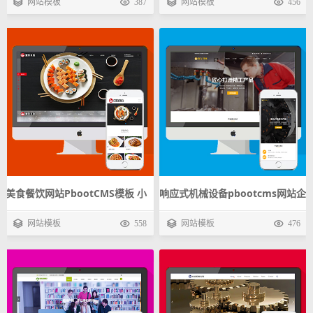
网站模板
387
网站模板
456
载
载
美食餐饮网站PbootCMS模板 小
响应式机械设备pbootcms网站企
吃加盟PC+WAP企业网站源码下
业模板 五金动力刀座手机自适应
网站模板
558
网站模板
476
载
源码下载