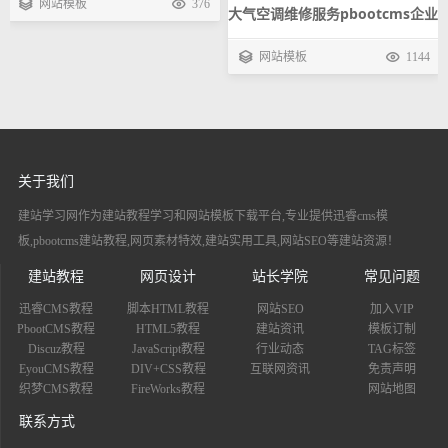
网站模板
376
大气空调维修服务pbootcms企业
源码下载
模板 设备安装手机自适应响应式
网站模板
1144
网站源码下载
关于我们
建站学习网作为建站教程学习和网站模板下载平台,专业提供迅睿cms模
板,pbootcms建站教程,网页素材特效,建站实用工具,网站SEO等建站资源！
建站教程
网页设计
站长学院
常见问题
迅睿CMS教程
脚本HTML教程
网站SEO
加入VIP
PbootCMS教程
HTML5教程
建站资讯
模板订制
Discuz教程
JavaScript教程
行业动态
TAG标签
EyouCMS教程
DIV+CSS教程
互联网资讯
免责声明
织梦CMS教程
FireWorks教程
网站地图
联系方式