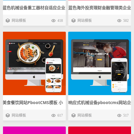
蓝色机械设备重工器材自适应企业
蓝色海外投资理财金融管理类企业
模板 迅睿CMS公司响应式源码下
模板 迅睿CMS公司响应式源码下
网站模板
418
网站模板
502
载
载
美食餐饮网站PbootCMS模板 小
响应式机械设备pbootcms网站企
吃加盟PC+WAP企业网站源码下
业模板 五金动力刀座手机自适应
网站模板
617
网站模板
517
载
源码下载