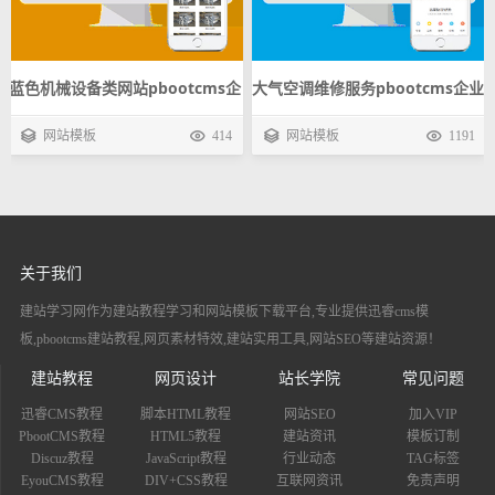
蓝色机械设备类网站pbootcms企
大气空调维修服务pbootcms企业
业模板 工业制造自适应手机网站
模板 设备安装手机自适应响应式
网站模板
414
网站模板
1191
源码下载
网站源码下载
关于我们
建站学习网作为建站教程学习和网站模板下载平台,专业提供迅睿cms模
板,pbootcms建站教程,网页素材特效,建站实用工具,网站SEO等建站资源！
建站教程
网页设计
站长学院
常见问题
迅睿CMS教程
脚本HTML教程
网站SEO
加入VIP
PbootCMS教程
HTML5教程
建站资讯
模板订制
Discuz教程
JavaScript教程
行业动态
TAG标签
EyouCMS教程
DIV+CSS教程
互联网资讯
免责声明