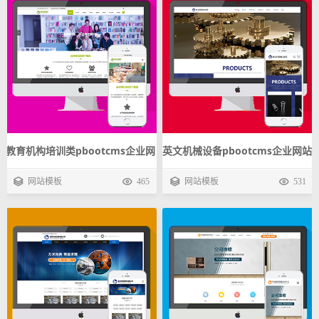
教育机构培训类pbootcms企业网
英文机械设备pbootcms企业网站
站模板 移民出国留学手机自适应
模板 五金产品外贸手机自适应源
网站模板
465
网站模板
531
源码下载
码下载