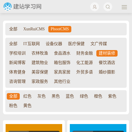
全部
XunRuiCMS
PbootCMS
全部
IT互联网
设备仪器
医疔保健
文广传媒
学校培训
农林牧渔
食品酒水
财务金融
建材装修
新闻博客
建筑物业
箱包服饰
化工能源
餐饮酒店
体育健身
美容保健
家具家居
外贸多语
婚纱摄影
咨询管理
家政服务
其他行业
全部
红色
灰色
黑色
蓝色
绿色
橙色
紫色
粉色
黄色