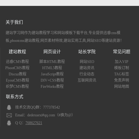
关于我们
建站学习网作为建站教程学习和网站模板下载平台,专业提供迅睿cms模
板,pbootcms建站教程,网页素材特效,建站实用工具,网站SEO等建站资源！
建站教程
网页设计
站长学院
常见问题
迅睿CMS教程
脚本HTML教程
网站SEO
加入VIP
PbootCMS教程
HTML5教程
建站资讯
模板订制
Discuz教程
JavaScript教程
行业动态
TAG标签
EyouCMS教程
DIV+CSS教程
互联网资讯
免责声明
织梦CMS教程
FireWorks教程
网站地图
联系方式
技术交流QQ群：777378542
Email：dedexuexi#qq.com（#换为@）
Q Q：
768627621