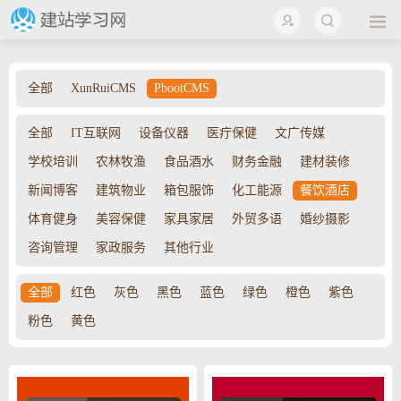
全部
XunRuiCMS
PbootCMS
全部
IT互联网
设备仪器
医疔保健
文广传媒
学校培训
农林牧渔
食品酒水
财务金融
建材装修
新闻博客
建筑物业
箱包服饰
化工能源
餐饮酒店
体育健身
美容保健
家具家居
外贸多语
婚纱摄影
咨询管理
家政服务
其他行业
全部
红色
灰色
黑色
蓝色
绿色
橙色
紫色
粉色
黄色