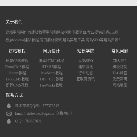
关于我们
建站学习网作为建站教程学习和网站模板下载平台,专业提供迅睿cms模
板,pbootcms建站教程,网页素材特效,建站实用工具,网站SEO等建站资源！
建站教程
网页设计
站长学院
常见问题
迅睿CMS教程
脚本HTML教程
网站SEO
加入VIP
PbootCMS教程
HTML5教程
建站资讯
模板订制
Discuz教程
JavaScript教程
行业动态
TAG标签
EyouCMS教程
DIV+CSS教程
互联网资讯
免责声明
织梦CMS教程
FireWorks教程
网站地图
联系方式
技术交流QQ群：777378542
Email：dedexuexi#qq.com（#换为@）
Q Q：
768627621