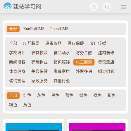
全部
XunRuiCMS
PbootCMS
全部
IT互联网
设备仪器
医疔保健
文广传媒
学校培训
农林牧渔
食品酒水
财务金融
建材装修
新闻博客
建筑物业
箱包服饰
化工能源
餐饮酒店
体育健身
美容保健
家具家居
外贸多语
婚纱摄影
咨询管理
家政服务
其他行业
全部
红色
灰色
黑色
蓝色
绿色
橙色
紫色
粉色
黄色