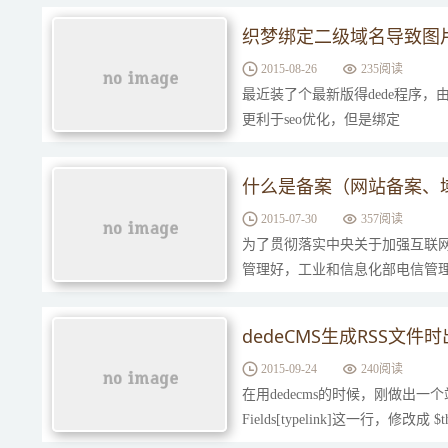
织梦绑定二级域名导致图
2015-08-26
235阅读
最近装了个最新版得dede程序
更利于seo优化，但是绑定
什么是备案（网站备案、
2015-07-30
357阅读
为了贯彻落实中央关于加强互联
管理好，工业和信息化部电信管理
dedeCMS生成RSS文
2015-09-24
240阅读
在用dedecms的时候，刚做出一个站点
Fields[typelink]这一行，修改成 $this-