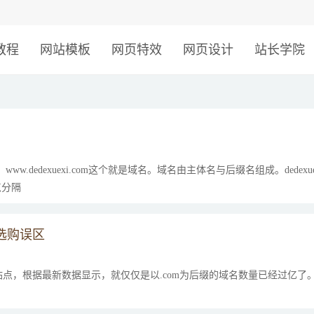
！
教程
网站模板
网页特效
网页设计
站长学院
w.dedexuexi.com这个就是域名。域名由主体名与后缀名组成。dede
点分隔
选购误区
点，根据最新数据显示，就仅仅是以.com为后缀的域名数量已经过亿