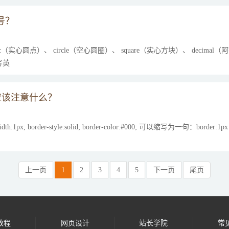
符号？
心圆点）、 circle（空心圆圈）、 square（实心方块）、 decimal（阿拉伯
写英
时候应该注意什么？
px; border-style:solid; border-color:#000; 可以缩写为一句：border:1px s
上一页
1
2
3
4
5
下一页
尾页
教程
网页设计
站长学院
常