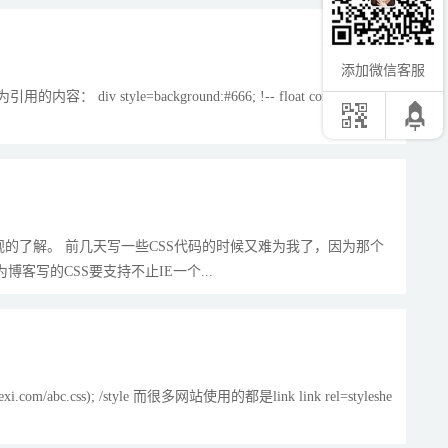
添加微信客服
yle=background:#666; !-- float container -- di
感观的了解。 前几天写一些CSS代码的时候又难为我了，因为那个
客写的CSS要支持不止IE一个...
com/abc.css); /style 而很多网站使用的都是link link rel=styleshe