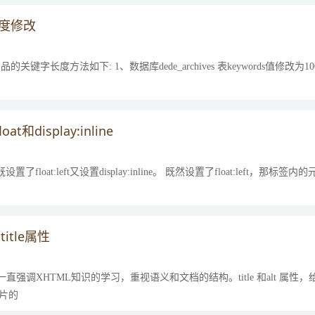
长度修改
方法如下: 1、数据库dede_archives 表keywords值修改为1000 2、dede\ac
display:inline
设置了float:left又设置display:inline。 既然设置了float:left，
itle属性
们一直强调XHTML知识的学习，重视语义和文档的结构。title 和alt
图片的