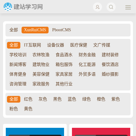
全部
XunRuiCMS
PbootCMS
全部
IT互联网
设备仪器
医疔保健
文广传媒
学校培训
农林牧渔
食品酒水
财务金融
建材装修
新闻博客
建筑物业
箱包服饰
化工能源
餐饮酒店
体育健身
美容保健
家具家居
外贸多语
婚纱摄影
咨询管理
家政服务
其他行业
全部
红色
灰色
黑色
蓝色
绿色
橙色
紫色
粉色
黄色