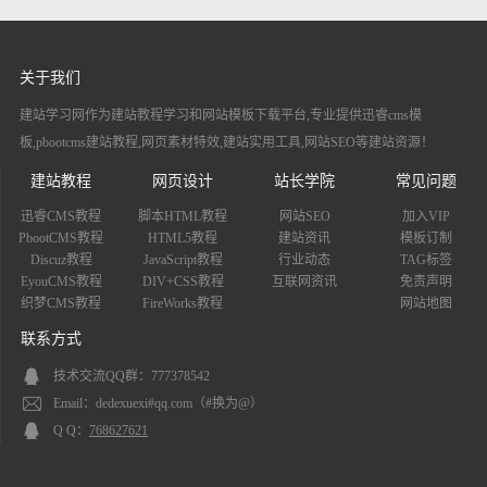
关于我们
建站学习网作为建站教程学习和网站模板下载平台,专业提供迅睿cms模
板,pbootcms建站教程,网页素材特效,建站实用工具,网站SEO等建站资源！
建站教程
网页设计
站长学院
常见问题
迅睿CMS教程
脚本HTML教程
网站SEO
加入VIP
PbootCMS教程
HTML5教程
建站资讯
模板订制
Discuz教程
JavaScript教程
行业动态
TAG标签
EyouCMS教程
DIV+CSS教程
互联网资讯
免责声明
织梦CMS教程
FireWorks教程
网站地图
联系方式
技术交流QQ群：777378542
Email：dedexuexi#qq.com（#换为@）
Q Q：
768627621