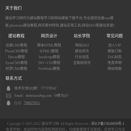
关于我们
建站学习网作为建站教程学习和网站模板下载平台,专业提供迅睿cms模
板,pbootcms建站教程,网页素材特效,建站实用工具,网站SEO等建站资源！
建站教程
网页设计
站长学院
常见问题
迅睿CMS教程
脚本HTML教程
网站SEO
加入VIP
PbootCMS教程
HTML5教程
建站资讯
模板订制
Discuz教程
JavaScript教程
行业动态
TAG标签
EyouCMS教程
DIV+CSS教程
互联网资讯
免责声明
织梦CMS教程
FireWorks教程
网站地图
联系方式
技术交流QQ群：777378542
Email：dedexuexi#qq.com（#换为@）
Q Q：
768627621
Copyright © 2015-2022 建站学习网 All Rights Reserved. |
苏ICP备15026959号-1
免责声明：本站所有内容除标明原创外，均搜集整理于互联网，仅供学习与交