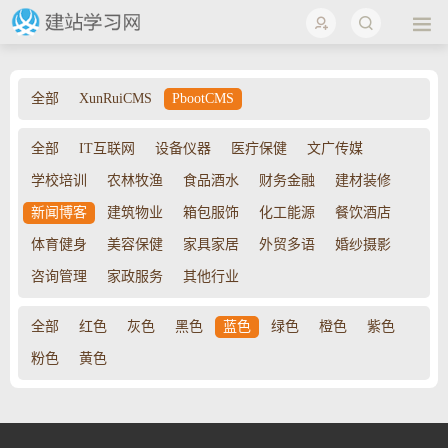
全部
XunRuiCMS
PbootCMS
全部
IT互联网
设备仪器
医疔保健
文广传媒
学校培训
农林牧渔
食品酒水
财务金融
建材装修
新闻博客
建筑物业
箱包服饰
化工能源
餐饮酒店
体育健身
美容保健
家具家居
外贸多语
婚纱摄影
咨询管理
家政服务
其他行业
全部
红色
灰色
黑色
蓝色
绿色
橙色
紫色
粉色
黄色